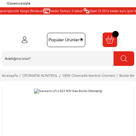
Güvencesiyle
şverişlerde Kargo Bedava!
Vade farksız 3 taksit
Saat 13:00’a kadar aynı gün ka
Popüler Ürünler🌟
Anasayfa
OTOMATİK KONTROL
OEM Otomatik Kontrol Ürünleri
Brülör Bey