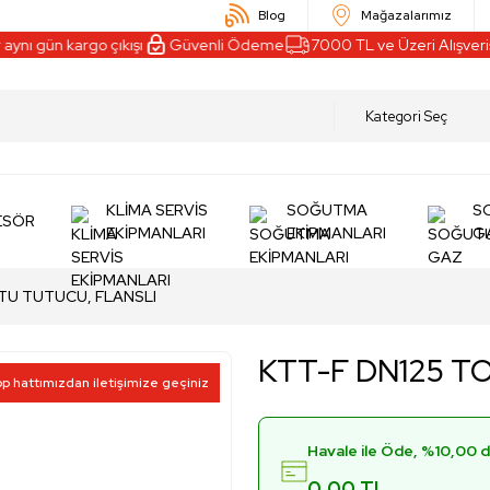
Blog
Mağazalarımız
nı gün kargo çıkışı
Güvenli Ödeme
7000 TL ve Üzeri Alışveriş
KLİMA SERVİS
SOĞUTMA
S
ESÖR
EKİPMANLARI
EKİPMANLARI
G
TU TUTUCU, FLANSLI
KTT-F DN125 T
pp hattımızdan iletişimize geçiniz
Havale ile Öde, %10,00 d
0,00 TL