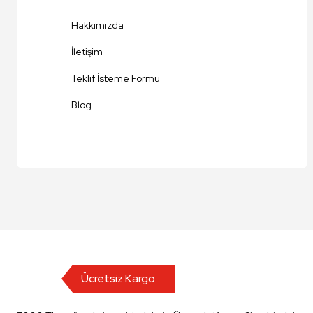
Ürün fiyatı diğer sitelerden daha pahalı.
Hakkımızda
Bu ürüne benzer farklı alternatifler olmalı.
İletişim
Teklif İsteme Formu
Blog
Ücretsiz Kargo