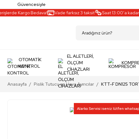
Güvencesiyle
işlerde Kargo Bedava!
Vade farksız 3 taksit
Saat 13:00’a kadar ay
EL ALETLERİ,
OTOMATİK
ÖLÇÜM
KOMPR
KONTROL
CİHAZLARI
Anasayfa
Pislik Tutucu ve Hava Ayırıcılar
KTT-F DN125 TOR
Alarko Servisi iseniz lütfen whatsa