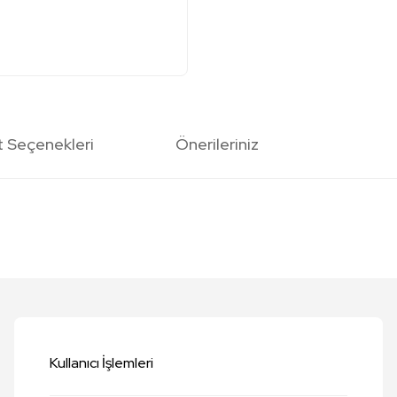
t Seçenekleri
Önerileriniz
etersiz gördüğünüz noktaları öneri formunu kullanarak tarafımıza iletebilirsi
Bu ürüne ilk yorumu siz yapın!
Yorum Yaz
Kullanıcı İşlemleri