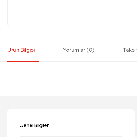
Ürün Bilgisi
Yorumlar (0)
Taksi
Bu ürünün fiyat bilgisi, resim, ürün açıklamalarında ve diğer konularda y
Görüş ve önerileriniz için teşekkür ederiz.
Ürün resmi kalitesiz, bozuk veya görüntülenemiyor.
Ürün açıklamasında eksik bilgiler bulunuyor.
Genel Bilgiler
Ürün bilgilerinde hatalar bulunuyor.