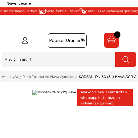
Güvencesiyle
işlerde Kargo Bedava!
Vade farksız 3 taksit
Saat 13:00’a kadar aynı gün kargo 
Popüler Ürünler🌟
Anasayfa
Pislik Tutucu ve Hava Ayırıcılar
KODSAN-DN 80 (3'') HAVA AYIRICI
Alarko Servisi iseniz lütfen
whatsapp hattımızdan
iletişimize geçiniz