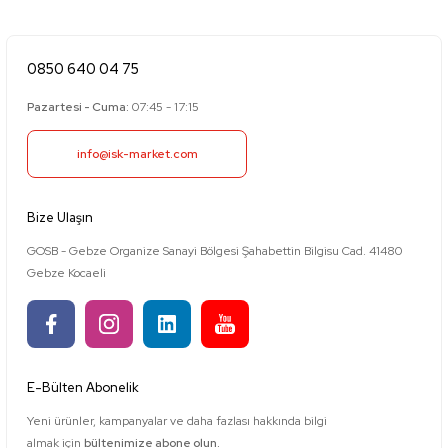
0850 640 04 75
Pazartesi - Cuma:
07:45 - 17:15
info@isk-market.com
Bize Ulaşın
GOSB - Gebze Organize Sanayi Bölgesi Şahabettin Bilgisu Cad. 41480
Gebze Kocaeli
E-Bülten Abonelik
Yeni ürünler, kampanyalar ve daha fazlası hakkında bilgi
almak için
bültenimize abone olun.