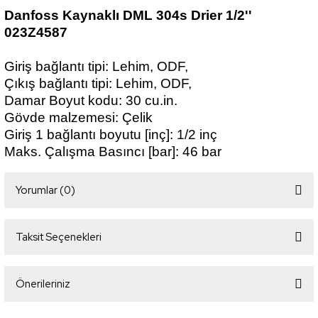
Danfoss Kaynaklı DML 304s Drier 1/2''
023Z4587
Giriş bağlantı tipi: Lehim, ODF,
Çıkış bağlantı tipi: Lehim, ODF,
Damar Boyut kodu: 30 cu.in.
Gövde malzemesi: Çelik
Giriş 1 bağlantı boyutu [inç]: 1/2 inç
Maks. Çalışma Basıncı [bar]: 46 bar
Yorumlar (0)
Taksit Seçenekleri
Bu ürüne ilk yorumu siz yapın!
Önerileriniz
Yorum Yaz
Bu ürünün fiyat bilgisi, resim, ürün açıklamalarında ve diğer konularda