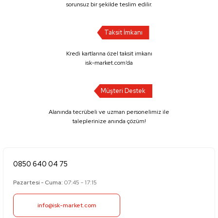
sorunsuz bir şekilde teslim edilir.
Taksit İmkanı
Kredi kartlarına özel taksit imkanı
isk-market.com’da
Müşteri Destek
Alanında tecrübeli ve uzman personelimiz ile
taleplerinize anında çözüm!
0850 640 04 75
Pazartesi - Cuma:
07:45 - 17:15
info@isk-market.com