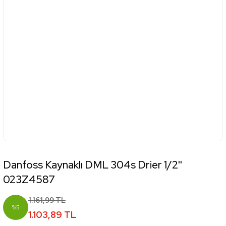
Danfoss Kaynaklı DML 304s Drier 1/2''
023Z4587
1.161,99 TL
%5
1.103,89 TL