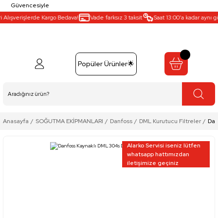
Güvencesiyle
lışverişlerde Kargo Bedava!
Vade farksız 3 taksit
Saat 13:00’a kadar aynı gün 
Popüler Ürünler🌟
Anasayfa
SOĞUTMA EKİPMANLARI
Danfoss
DML Kurutucu Filtreler
Dan
Alarko Servisi iseniz lütfen
whatsapp hattımızdan
iletişimize geçiniz