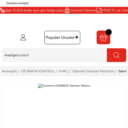
Güvencesiyle
Saat 13:00’a kadar aynı gün kargo çıkışı
Güvenli Ödeme
7000 TL ve Üzeri
Popüler Ürünler🌟
Anasayfa
OTOMATİK KONTROL
HVAC
OpenAir Damper Motorları
Sieme