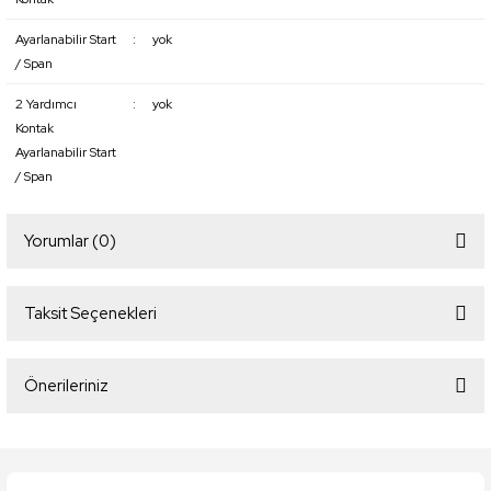
Ayarlanabilir Start
:
yok
/ Span
2 Yardımcı
:
yok
Kontak
Ayarlanabilir Start
/ Span
Yorumlar (0)
Taksit Seçenekleri
Bu ürüne ilk yorumu siz yapın!
Önerileriniz
Yorum Yaz
Bu ürünün fiyat bilgisi, resim, ürün açıklamalarında ve diğer konularda
yetersiz gördüğünüz noktaları öneri formunu kullanarak tarafımıza
iletebilirsiniz.