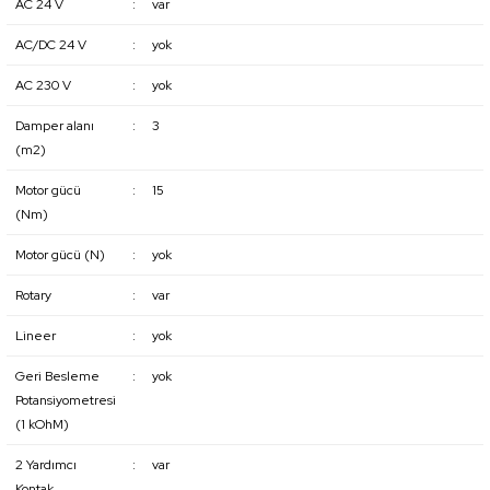
AC 24 V
:
var
AC/DC 24 V
:
yok
AC 230 V
:
yok
Damper alanı
:
3
(m2)
Motor gücü
:
15
(Nm)
Motor gücü (N)
:
yok
Rotary
:
var
Lineer
:
yok
Geri Besleme
:
yok
Potansiyometresi
(1 kOhM)
2 Yardımcı
:
var
Kontak