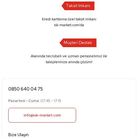
Taksit İmkanı
Kredi kartlarına özel taksit imkanı
isk-market.com’da
Müşteri Destek
Alanında tecrübeli ve uzman personelimiz ile
taleplerinize anında çözüm!
0850 640 04 75
Pazartesi - Cuma:
07:45 - 17:15
info@isk-market.com
Bize Ulaşın