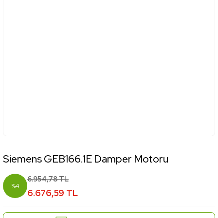
Siemens GEB166.1E Damper Motoru
6.954,78 TL
%4
6.676,59 TL