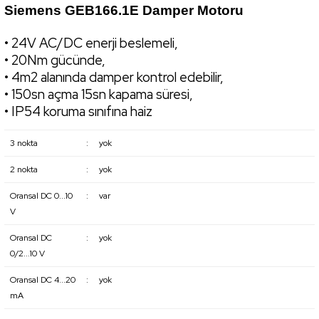
Siemens GEB166.1E Damper Motoru
• 24V AC/DC enerji beslemeli,
• 20Nm gücünde,
• 4m2 alanında damper kontrol edebilir,
• 150sn açma 15sn kapama süresi,
• IP54 koruma sınıfına haiz
3 nokta
:
yok
2 nokta
:
yok
Oransal DC 0...10
:
var
V
Oransal DC
:
yok
0/2...10 V
Oransal DC 4...20
:
yok
mA