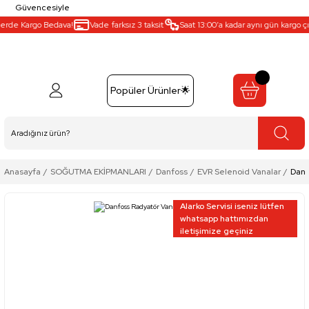
Güvencesiyle
erde Kargo Bedava!
Vade farksız 3 taksit
Saat 13:00’a kadar aynı gün kargo çıkı
Popüler Ürünler🌟
Anasayfa
SOĞUTMA EKİPMANLARI
Danfoss
EVR Selenoid Vanalar
Danf
Alarko Servisi iseniz lütfen
whatsapp hattımızdan
iletişimize geçiniz