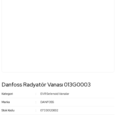
Danfoss Radyatör Vanası 013G0003
Kategori
EVR Selenoid Vanalar
Marka
DANFOSS
Stok Kodu
07330120002