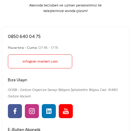
Alanında tecrübeli ve uzman personelimiz ile
taleplerinize anında çözüm!
0850 640 04 75
Pazartesi - Cuma:
07:45 - 17:15
info@isk-market.com
Bize Ulaşın
GOSB - Gebze Organize Sanayi Bölgesi Şahabettin Bilgisu Cad. 41480
Gebze Kocaeli
E-Bülten Abonelik