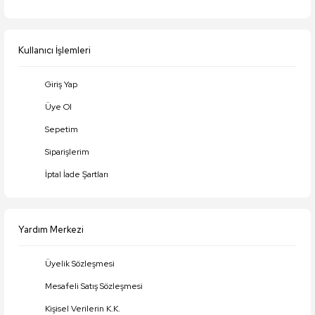
Ürün fiyatı diğer sitelerden daha pahalı.
Bu ürüne benzer farklı alternatifler olmalı.
Kullanıcı İşlemleri
Giriş Yap
Üye Ol
Gönder
Sepetim
Siparişlerim
İptal İade Şartları
Yardım Merkezi
Üyelik Sözleşmesi
Mesafeli Satış Sözleşmesi
Kişisel Verilerin K.K.