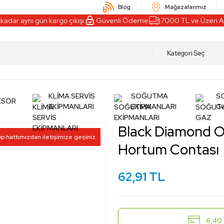
Blog
Mağazalarımız
dar aynı gün kargo çıkışı
Güvenli Ödeme
7000 TL ve Üzeri Alı
KLİMA SERVİS
SOĞUTMA
S
ESÖR
EKİPMANLARI
EKİPMANLARI
G
Black Diamond OR
pp hattımızdan iletişimize geçiniz
Hortum Contası
62,91 TL
6,40 