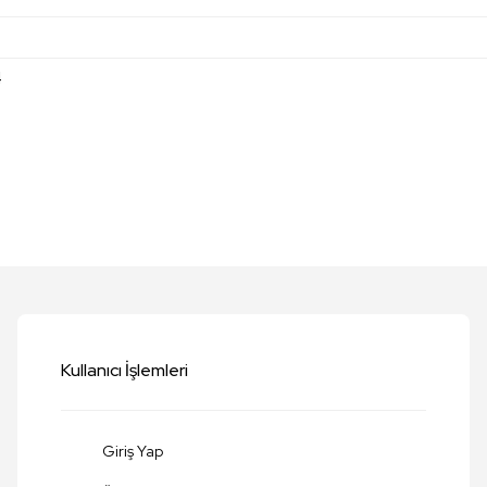
4
etersiz gördüğünüz noktaları öneri formunu kullanarak tarafımıza iletebilirsi
Bu ürüne ilk yorumu siz yapın!
Yorum Yaz
Kullanıcı İşlemleri
Giriş Yap