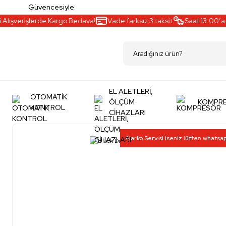
Güvencesiyle
lışverişlerde Kargo Bedava!
Vade farksız 3 taksit
Saat 13:00’a ka
EL ALETLERİ,
OTOMATİK
ÖLÇÜM
KOMPR
KONTROL
CİHAZLARI
Alarko Servisi iseniz lütfen whatsa