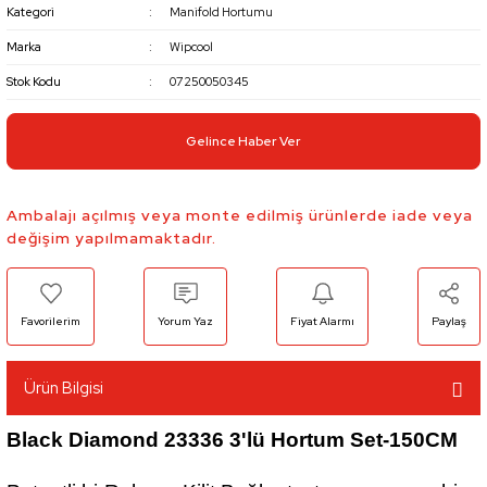
Kategori
Manifold Hortumu
Marka
Wipcool
Stok Kodu
07250050345
Gelince Haber Ver
Ambalajı açılmış veya monte edilmiş ürünlerde iade veya
değişim yapılmamaktadır.
Yorum Yaz
Fiyat Alarmı
Paylaş
Ürün Bilgisi
Black Diamond 23336 3'lü Hortum Set-150CM