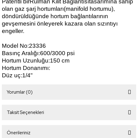
Patentli birRulman Kilit Bağlantısıtasarımına sahip
olan gaz şarj hortumları(manifold hortumu),
döndürüldüğünde hortum bağlantılarının
gevşemesini önleyerek kazara olan sızıntıyı
engeller.
Model No:23336
Basınç Aralığı:600/3000 psi
Hortum Uzunluğu:150 cm
Hortum Donanımı:
Düz uç:1/4"
Yorumlar (0)
Taksit Seçenekleri
Bu ürüne ilk yorumu siz yapın!
Önerileriniz
Yorum Yaz