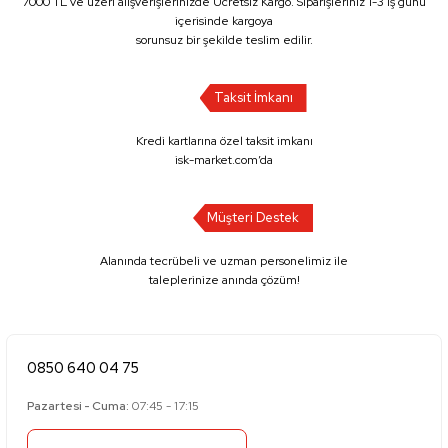
7000 TL ve üzeri alışverişlerinizde Ücretsiz Kargo. Siparişleriniz 1-3 iş günü
içerisinde kargoya
sorunsuz bir şekilde teslim edilir.
Taksit İmkanı
Kredi kartlarına özel taksit imkanı
isk-market.com’da
Müşteri Destek
Alanında tecrübeli ve uzman personelimiz ile
taleplerinize anında çözüm!
0850 640 04 75
Pazartesi - Cuma:
07:45 - 17:15