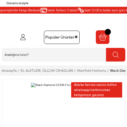
Güvencesiyle
şverişlerde Kargo Bedava!
Vade farksız 3 taksit
Saat 13:00’a kadar aynı gün ka
Popüler Ürünler🌟
Anasayfa
EL ALETLERİ, ÖLÇÜM CİHAZLARI
Manifold Hortumu
Black Dia
Alarko Servisi iseniz lütfen
whatsapp hattımızdan
iletişimize geçiniz