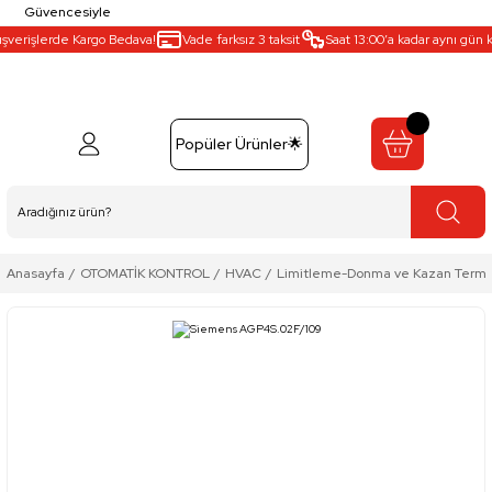
Güvencesiyle
şverişlerde Kargo Bedava!
Vade farksız 3 taksit
Saat 13:00’a kadar aynı gün ka
Popüler Ürünler🌟
Anasayfa
OTOMATİK KONTROL
HVAC
Limitleme-Donma ve Kazan Termos