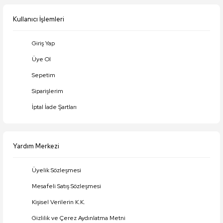
Bu ürüne benzer farklı alternatifler olmalı.
Kullanıcı İşlemleri
Giriş Yap
Üye Ol
Gönder
Sepetim
Siparişlerim
İptal İade Şartları
Yardım Merkezi
Üyelik Sözleşmesi
Mesafeli Satış Sözleşmesi
Kişisel Verilerin K.K.
Gizlilik ve Çerez Aydınlatma Metni