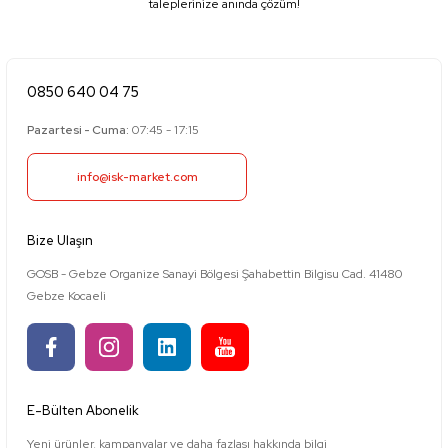
taleplerinize anında çözüm!
0850 640 04 75
Pazartesi - Cuma:
07:45 - 17:15
info@isk-market.com
Bize Ulaşın
GOSB - Gebze Organize Sanayi Bölgesi Şahabettin Bilgisu Cad. 41480
Gebze Kocaeli
E-Bülten Abonelik
Yeni ürünler, kampanyalar ve daha fazlası hakkında bilgi