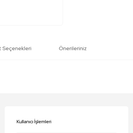
t Seçenekleri
Önerileriniz
etersiz gördüğünüz noktaları öneri formunu kullanarak tarafımıza iletebilirsi
Bu ürüne ilk yorumu siz yapın!
Yorum Yaz
Kullanıcı İşlemleri