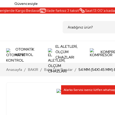
Güvencesiyle
işlerde Kargo Bedava!
Vade farksız 3 taksit
Saat 13:00’a kadar ay
EL ALETLERİ,
OTOMATİK
ÖLÇÜM
KOMPR
KONTROL
CİHAZLARI
Anasayfa
BAKIR
Bakır Düz Borular
54 MM (54X1.45 MM)
Alarko Servisi iseniz lütfen whatsa