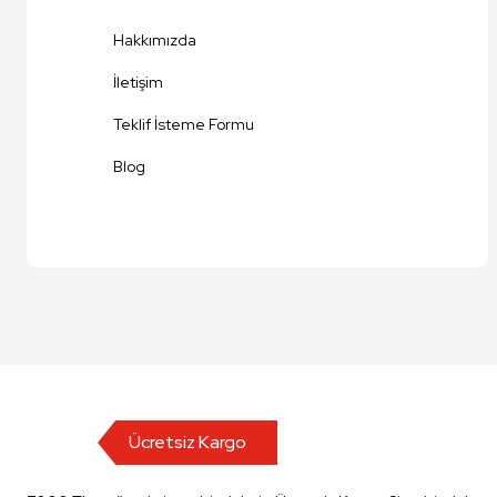
Ürün fiyatı diğer sitelerden daha pahalı.
Hakkımızda
Bu ürüne benzer farklı alternatifler olmalı.
İletişim
Teklif İsteme Formu
Blog
Ücretsiz Kargo