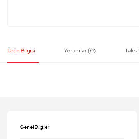
Ürün Bilgisi
Yorumlar (0)
Taksi
Bu ürünün fiyat bilgisi, resim, ürün açıklamalarında ve diğer konularda y
Görüş ve önerileriniz için teşekkür ederiz.
Ürün resmi kalitesiz, bozuk veya görüntülenemiyor.
Ürün açıklamasında eksik bilgiler bulunuyor.
Genel Bilgiler
Ürün bilgilerinde hatalar bulunuyor.