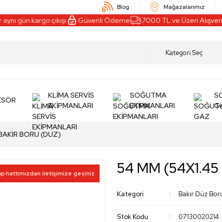
Blog
Mağazalarımız
nı gün kargo çıkışı
Güvenli Ödeme
7000 TL ve Üzeri Alışveriş
KLİMA SERVİS
SOĞUTMA
S
ESÖR
EKİPMANLARI
EKİPMANLARI
G
 BAKIR BORU (DUZ)
54 MM (54X1.45
pp hattımızdan iletişimize geçiniz
Kategori
Bakır Düz Bor
Stok Kodu
07130020214