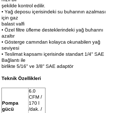
şekilde kontrol edilir.
• Yağ deposu içerisindeki su buharının azalması
için gaz
balast valfi
• Özel filtre üfleme desteklerindeki yağ buharını
azaltır
• Gösterge camından kolayca okunabilen yağ
seviyesi
• Teslimat kapsamı içerisinde standart 1/4" SAE
Bağlantı ile
birlikte 5/16" ve 3/8" SAE adaptör
Teknik Özellikleri
6.0
CFM /
Pompa
170 l
gücü
/dak. /