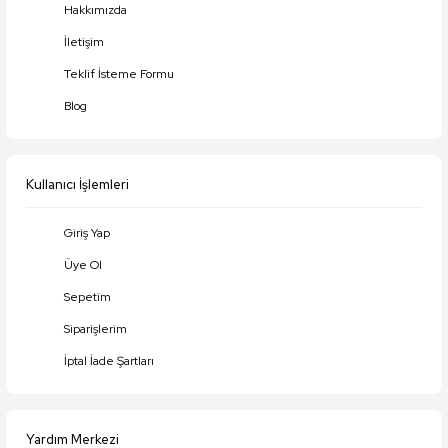
Hakkımızda
Ürün resmi kalitesiz, bozuk veya görüntülenemiyor.
İletişim
Ürün açıklamasında eksik bilgiler bulunuyor.
Teklif İsteme Formu
Ürün bilgilerinde hatalar bulunuyor.
Blog
Ürün fiyatı diğer sitelerden daha pahalı.
Bu ürüne benzer farklı alternatifler olmalı.
Kullanıcı İşlemleri
Giriş Yap
Üye Ol
Gönder
Sepetim
Siparişlerim
İptal İade Şartları
Yardım Merkezi