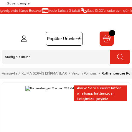
Güvencesiyle
verişlerde Kargo Bedava!
Vade farksız 3 taksit
Saat 13:00’a kadar aynı gün kar
Popüler Ürünler🌟
Anasayfa
KLİMA SERVİS EKİPMANLARI
Vakum Pompası
Rothenberger Roa
Alarko Servisi iseniz lütfen
whatsapp hattımızdan
iletişimize geçiniz