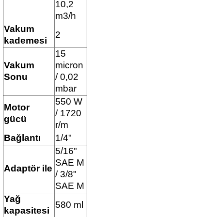
10,2
m3/h
Vakum
2
kademesi
15
Vakum
micron
Sonu
/ 0,02
mbar
550 W
Motor
/ 1720
gücü
r/m
Bağlantı
1/4"
5/16"
SAE M
Adaptör ile
/ 3/8"
SAE M
Yağ
580 ml
kapasitesi