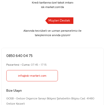
Kredi kartlarına özel taksit imkanı
isk-market.com’da
Müşteri Destek
Alanında tecrübeli ve uzman personelimiz ile
taleplerinize anında çözüm!
0850 640 04 75
Pazartesi - Cuma:
07:45 - 17:15
info@isk-market.com
Bize Ulaşın
GOSB - Gebze Organize Sanayi Bölgesi Şahabettin Bilgisu Cad. 41480
Gebze Kocaeli