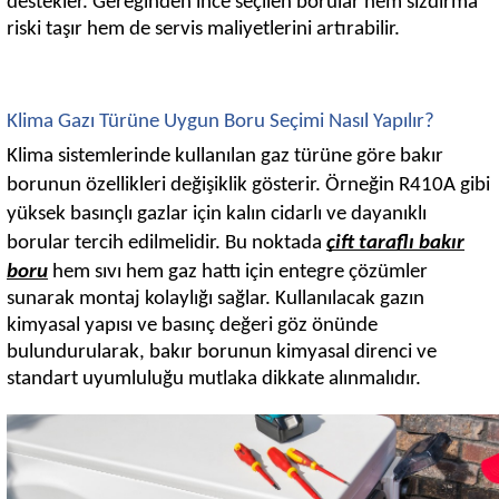
destekler. Gereğinden ince seçilen borular hem sızdırma
riski taşır hem de servis maliyetlerini artırabilir.
Klima Gazı Türüne Uygun Boru Seçimi Nasıl Yapılır?
Klima sistemlerinde kullanılan gaz türüne göre bakır
borunun özellikleri değişiklik gösterir. Örneğin R410A gibi
yüksek basınçlı gazlar için kalın cidarlı ve dayanıklı
borular tercih edilmelidir. Bu noktada
çift taraflı bakır
boru
hem sıvı hem gaz hattı için entegre çözümler
sunarak montaj kolaylığı sağlar. Kullanılacak gazın
kimyasal yapısı ve basınç değeri göz önünde
bulundurularak, bakır borunun kimyasal direnci ve
standart uyumluluğu mutlaka dikkate alınmalıdır.