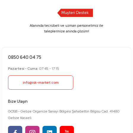
Müşteri Destek
Alanında tecrübeli ve uzman personelimiz ile
taleplerinize anında çözüm!
0850 640 04 75
Pazartesi - Cuma:
07:45 - 17:15
info@isk-market.com
Bize Ulaşın
GOSB - Gebze Organize Sanayi Bölgesi Şahabettin Bilgisu Cad. 41480
Gebze Kocaeli