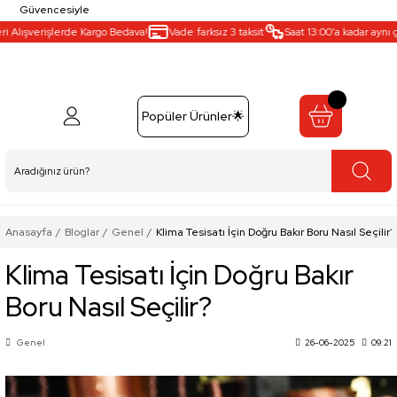
Güvencesiyle
Alışverişlerde Kargo Bedava!
Vade farksız 3 taksit
Saat 13:00’a kadar aynı gü
Popüler Ürünler🌟
Anasayfa
Bloglar
Genel
Klima Tesisatı İçin Doğru Bakır Boru Nasıl Seçilir?
Klima Tesisatı İçin Doğru Bakır
Boru Nasıl Seçilir?
Genel
26-06-2025
09:21